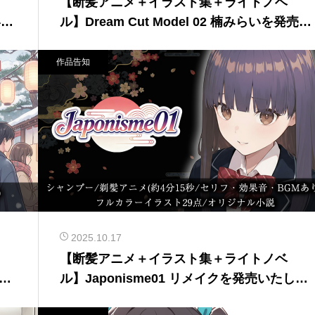
【断髪アニメ＋イラスト集＋ライトノベ
いた
ル】Dream Cut Model 02 楠みらいを発売い
たしました！
作品告知
2025.10.17
【断髪アニメ＋イラスト集＋ライトノベ
6を
ル】Japonisme01 リメイクを発売いたしま
した！