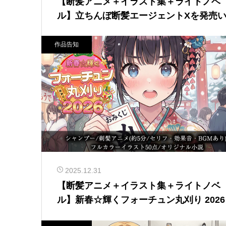
【断髪アニメ＋イラスト集＋ライトノベ
ル】立ちんぼ断髪エージェントXを発売
しました！
作品告知
2025.12.31
【断髪アニメ＋イラスト集＋ライトノベ
ル】新春☆輝くフォーチュン丸刈り 202
発売いたしました！